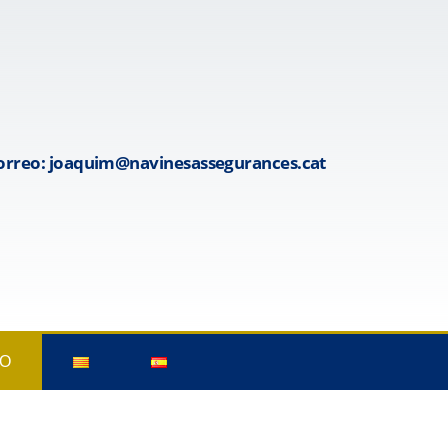
orreo: joaquim@navinesassegurances.cat
O